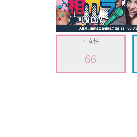
♀
女性
66