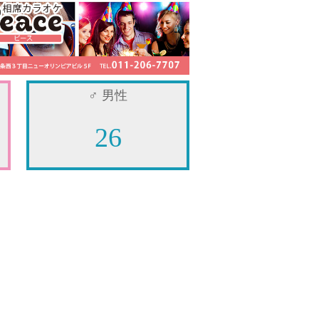
♂
男性
26