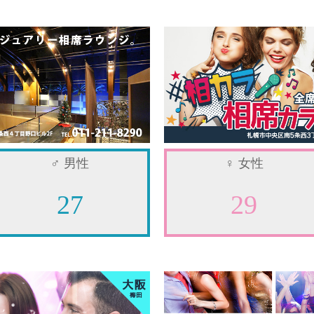
♂
男性
♀
女性
27
29