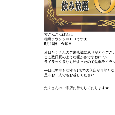
皆さんこんばんは
相席ラウンジＮＥＯです★
5月16日 金曜日
連日たくさんのご来店誠にありがとうござ
ここ数日夏のような暖かさですね(*^^)v
ライラック祭りも始まったので是非ライラ
平日は男性も女性も1名での入店が可能と
是非お一人でもお越しください
たくさんのご来店お待ちしております★